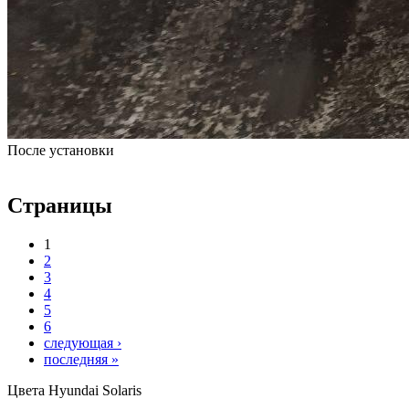
После установки
Страницы
1
2
3
4
5
6
следующая ›
последняя »
Цвета Hyundai Solaris