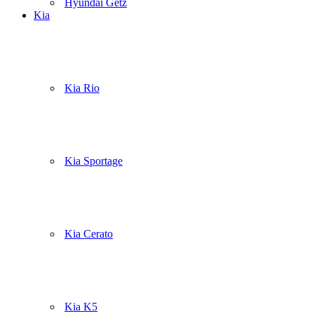
Hyundai Getz
Kia
Kia Rio
Kia Sportage
Kia Cerato
Kia K5