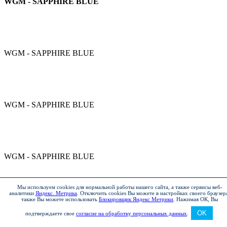
WGM - SAPPHIRE BLUE
WGM - SAPPHIRE BLUE
WGM - SAPPHIRE BLUE
WGM - SAPPHIRE BLUE
Мы используем cookies для нормальной работы нашего сайта, а также сервисы веб-
аналитики
Яндекс. Метрика
.
Отключить cookies Вы можете в настройках своего браузер
также Вы можете использовать
Блокировщик Яндекс Метрики
.
Нажимая ОК, Вы
TDY - CHARMING RED, GARNET RED
OK
подтверждаете свое
согласие на обработку персональных данных
.