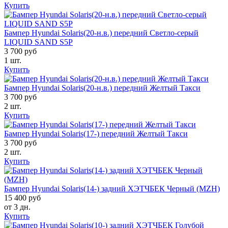
Купить
Бампер Hyundai Solaris(20-н.в.) передний Светло-серый
LIQUID SAND S5P
3 700 руб
1 шт.
Купить
Бампер Hyundai Solaris(20-н.в.) передний Желтый Такси
3 700 руб
2 шт.
Купить
Бампер Hyundai Solaris(17-) передний Желтый Такси
3 700 руб
2 шт.
Купить
Бампер Hyundai Solaris(14-) задний ХЭТЧБЕК Черный (MZH)
15 400 руб
от 3 дн.
Купить