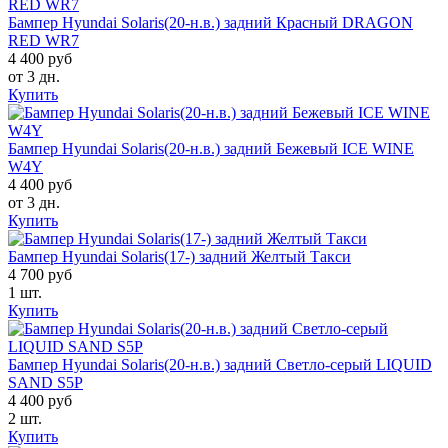
Бампер Hyundai Solaris(20-н.в.) задний Красный DRAGON
RED WR7
4 400 руб
от 3 дн.
Купить
Бампер Hyundai Solaris(20-н.в.) задний Бежевый ICE WINE
W4Y
4 400 руб
от 3 дн.
Купить
Бампер Hyundai Solaris(17-) задний Желтый Такси
4 700 руб
1 шт.
Купить
Бампер Hyundai Solaris(20-н.в.) задний Светло-серый LIQUID
SAND S5P
4 400 руб
2 шт.
Купить