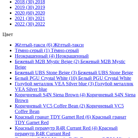
2018 (30)
2018
2019 (30)
2019
2020 (60)
2020
2021 (30)
2021
2022 (30)
2022
Цвет
Жёлтый-такси (6)
Жёлтый-такси
Тёмно-серый (1)
Тёмно-серый
Неокрашенный (4)
Неокрашенный
Бежевый M2B Mystic Beige (2)
Бежевый M2B Mystic
Beige
Бежевый UBS Stone Beige (3)
Бежевый UBS Stone Beige
Белый PGU Crystal White (10)
Белый PGU Crystal White
Голубой металлик VEA Silver blue (3)
Голубой металлик
VEA Silver blue
Коричневый S4N Siena Brown (4)
Коричневый S4N Siena
Brown
Коричневый VC5 Coffee Bean (2)
Коричневый VC5
Coffee Bean
Красный гранат TDY Garnet Red (6)
Красный гранат
TDY Garnet Red
Красный перамутр R4R Currant Red (4)
Красный
перамутр R4R Currant Red