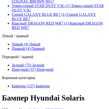
COGNAC BROWN WG7
Темно-серый STAR DUST V3G (1)
Темно-серый STAR
DUST V3G
Синий GALAXY BLUE BE7 (1)
Синий GALAXY
BLUE BE7
Красный DRAGON RED WR7 (1)
Красный DRAGON
RED WR7
Левый / правый
Левый (4)
Левый
Правый (4)
Правый
Передний / задний
Задний (75)
Задний
Передний (57)
Передний
Корневая категория
Бампера (137)
Бампера
Бампер Hyundai Solaris