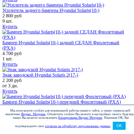
Усилитель заднего бампера Hyundai Solaris(10-)
2 800 руб
9 шт.
Купить
Бампер Hyundai Solaris(10-) задний СЕДАН Фиолетовый
(PXA)
4 700 руб
1 шт.
Купить
Знак заводской Hyundai Solaris 2(17-)
2 200 руб
от 3 дн.
Купить
Бампер Hyundai Solaris(10-) передний Фиолетовый (PXA)
3 700 руб
Мы используем cookies для нормальной работы нашего сайта, а также сервисы веб-
11 шт.
аналитики
Яндекс. Метрика
.
Отключить cookies Вы можете в настройках своего браузер
Купить
также Вы можете использовать
Блокировщик Яндекс Метрики
.
Нажимая ОК, Вы
OK
подтверждаете свое
согласие на обработку персональных данных
.
Бампер Hyundai Solaris(17-) передний Красный R4R