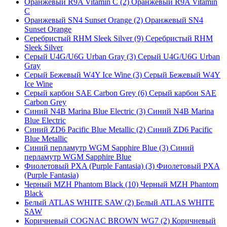
Оранжевый R9A Vitamin C (2)
Оранжевый R9A Vitamin
C
Оранжевый SN4 Sunset Orange (2)
Оранжевый SN4
Sunset Orange
Серебристый RHM Sleek Silver (9)
Серебристый RHM
Sleek Silver
Серый U4G/U6G Urban Gray (3)
Серый U4G/U6G Urban
Gray
Серый Бежевый W4Y Ice Wine (3)
Серый Бежевый W4Y
Ice Wine
Серый карбон SAE Carbon Grey (6)
Серый карбон SAE
Carbon Grey
Синий N4B Marina Blue Electric (3)
Синий N4B Marina
Blue Electric
Синий ZD6 Pacific Blue Metallic (2)
Синий ZD6 Pacific
Blue Metallic
Синий перламутр WGM Sapphire Blue (3)
Синий
перламутр WGM Sapphire Blue
Фиолетовый PXA (Purple Fantasia) (3)
Фиолетовый PXA
(Purple Fantasia)
Черный MZH Phantom Black (10)
Черный MZH Phantom
Black
Белый ATLAS WHITE SAW (2)
Белый ATLAS WHITE
SAW
Коричневый COGNAC BROWN WG7 (2)
Коричневый