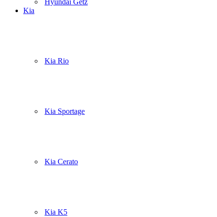
Hyundai Getz
Kia
Kia Rio
Kia Sportage
Kia Cerato
Kia K5