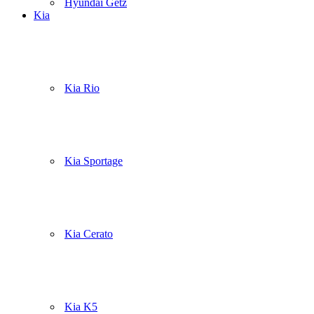
Hyundai Getz
Kia
Kia Rio
Kia Sportage
Kia Cerato
Kia K5