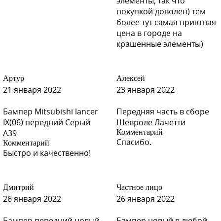
элементы, так что
H14 - ORANGE (Оранжевый)
покупкой доволен) тем
более тут самая приятная
цена в городе на
крашенные элементы)
R01 - RED, MALINA (Малина)
Артур
Алексей
21 января 2022
23 января 2022
R01 - RED, MALINA (Малина)
Бампер Mitsubishi lancer
Передняя часть в сборе
IX(06) передний Серый
Шевроле Лачетти
A39
Комментарий
Спасибо.
Комментарий
Быстро и качественно!
R01 - RED, MALINA (Малина)
Дмитрий
Частное лицо
26 января 2022
26 января 2022
R01 - RED, MALINA (Малина)
Бампер передний новый
Бампер новый в любой