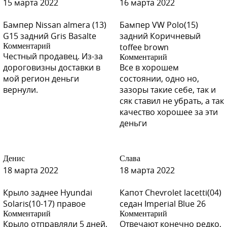
15 марта 2022
16 марта 2022
V01 - SINEE NEBO (Синее небо)
Бампер Nissan almera (13)
Бампер VW Polo(15)
G15 задний Gris Basalte
задний Коричневый
Комментарий
toffee brown
Честный продавец. Из-за
Комментарий
B03 - BLUE (Синий)
дороговизны доставки в
Все в хорошем
мой регион деньги
состоянии, одно но,
вернули.
зазоры такие себе, так и
сяк ставил не убрать, а так
B03 - BLUE (Синий)
качество хорошее за эти
деньги
Денис
Слава
B03 - BLUE (Синий)
18 марта 2022
18 марта 2022
Крыло заднее Hyundai
Капот Chevrolet lacetti(04)
Solaris(10-17) правое
седан Imperial Blue 26
B03 - BLUE (Синий)
Комментарий
Комментарий
Крыло отправляли 5 дней,
Отвечают конечно редко,