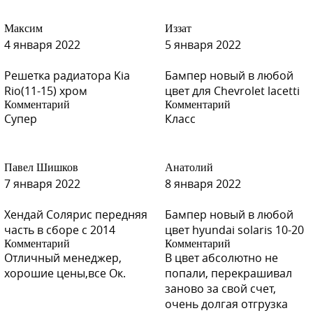
S01 - SERY KVARZ (Серый Кварц) (на 557 по Spies Hecker)
Максим
Иззат
4 января 2022
5 января 2022
Решетка радиатора Kia
Бампер новый в любой
S01 - SERY KVARZ (Серый Кварц) (на 557 по Spies Hecker)
Rio(11-15) хром
цвет для Chevrolet lacetti
Комментарий
Комментарий
Супер
Класс
S09 - SEREBRISTY INIY (Серебристый Иней) (на 514 по
Павел Шишков
Анатолий
Spies Hecker)
7 января 2022
8 января 2022
Хендай Солярис передняя
Бампер новый в любой
часть в сборе с 2014
цвет hyundai solaris 10-20
S09 - SEREBRISTY INIY (Серебристый Иней) (на 514 по
Комментарий
Комментарий
Spies Hecker)
Отличный менеджер,
В цвет абсолютно не
хорошие цены,все Ок.
попали, перекрашивал
заново за свой счет,
очень долгая отгрузка