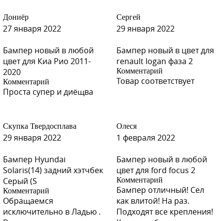
Y01 - GOLD (Золото)
Дониёр
Сергей
27 января 2022
29 января 2022
Бампер новый в любой
Бампер новый в цвет для
цвет для Киа Рио 2011-
renault logan фаза 2
Y01 - GOLD (Золото)
2020
Комментарий
Товар соответствует
Комментарий
Проста супер и диёщва
Y01 - GOLD (Золото)
Скупка Твердосплава
Олеся
29 января 2022
1 февраля 2022
Бампер Hyundai
Бампер новый в любой
Y01 - GOLD (Золото)
Solaris(14) задний хэтчбек
цвет для ford focus 2
Серый (S
Комментарий
Бампер отличный! Сел
Комментарий
Обращаемся
как влитой! На раз.
исключительно в Ладью .
Подходят все крепления!
H01 - LETNIY PESOK (Летний Песок)