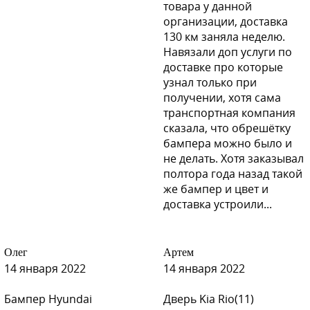
товара у данной
S09 - SEREBRISTY INIY (Серебристый Иней) (на 514 по
организации, доставка
Spies Hecker)
130 км заняла неделю.
Навязали доп услуги по
доставке про которые
узнал только при
получении, хотя сама
S09 - SEREBRISTY INIY (Серебристый Иней) (на 514 по
транспортная компания
Spies Hecker)
сказала, что обрешётку
бампера можно было и
не делать. Хотя заказывал
полтора года назад такой
S02 - SERY ZAMOK (Серый Замок)
же бампер и цвет и
доставка устроили...
Олег
Артем
S02 - SERY ZAMOK (Серый Замок)
14 января 2022
14 января 2022
Бампер Hyundai
Дверь Kia Rio(11)