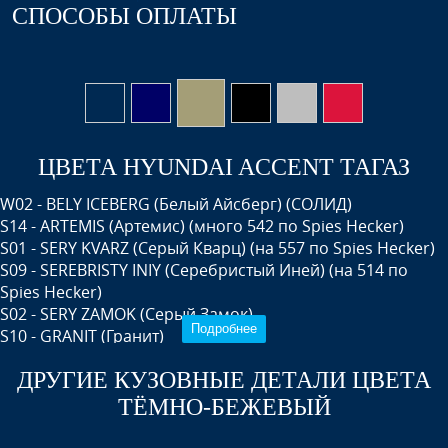
СПОСОБЫ ОПЛАТЫ
ЦВЕТА HYUNDAI ACCENT ТАГАЗ
W02 - BELY ICEBERG (Белый Айсберг) (СОЛИД)
S14 - ARTEMIS (Артемис) (много 542 по Spies Hecker)
S01 - SERY KVARZ (Серый Кварц) (на 557 по Spies Hecker)
S09 - SEREBRISTY INIY (Серебристый Иней) (на 514 по
Spies Hecker)
S02 - SERY ZAMOK (Серый Замок)
Подробнее
S10 - GRANIT (Гранит)
D01 - BLACK (Черный)
ДРУГИЕ КУЗОВНЫЕ ДЕТАЛИ ЦВЕТА
H14 - ORANGE (Оранжевый)
R01 - RED, MALINA (Малина)
ТЁМНО-БЕЖЕВЫЙ
R03 - TEMNO VISHNEVAYA (Темно-вишневая)
Y01 - GOLD (Золото)