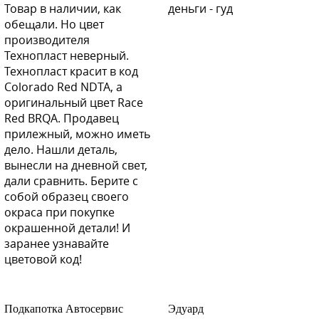
Y05 - Ренессанс или YO6 - Циркон
Товар в наличии, как
деньги - гуд
обещали. Но цвет
производителя
Технопласт неверный.
Технопласт красит в код
Y05 - Ренессанс или YO6 - Циркон
Colorado Red NDTA, а
оригинальный цвет Race
Red BRQA. Продавец
прилежный, можно иметь
дело. Нашли деталь,
Y05 - Ренессанс или YO6 - Циркон
вынесли на дневной свет,
дали сравнить. Берите с
собой образец своего
окраса при покупке
Y10 - Коричневый металлик
окрашенной детали! И
заранее узнавайте
цветовой код!
Y10 - Коричневый металлик
Подкапотка Автосервис
Эдуард