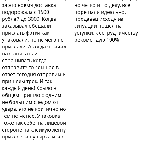
за это время доставка
но четко и по делу, все
подорожала с 1500
порешали идеально,
рублей до 3000. Когда
продавец исходя из
B04 - ATLANTIDA (Атлантида)
заказывал обещали
ситуации пошел на
прислать фотки как
уступки, к сотрудничеству
упаковали, но не чего не
рекомендую 100%
прислали. А когда я начал
названивать и
B04 - ATLANTIDA (Атлантида)
спрашивать когда
отправите то слышал в
ответ сегодня отправим и
пришлём трек. И так
каждый день! Крыло в
B04 - ATLANTIDA (Атлантида)
общем пришло с одним
не большим следом от
удара, это не критично но
тем не менее. Упаковка
B04 - ATLANTIDA (Атлантида)
тоже так себе, на лицевой
стороне на клейкую ленту
приклеена пупырка и все.