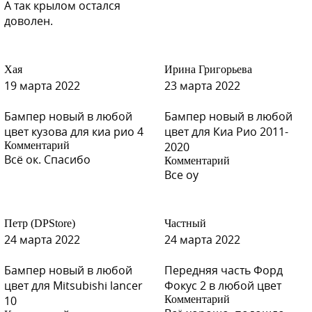
А так крылом остался
доволен.
B02 - TAIFUN (Тайфун) (СОЛИД)
Хая
Ирина Григорьева
19 марта 2022
23 марта 2022
B02 - TAIFUN (Тайфун) (СОЛИД)
Бампер новый в любой
Бампер новый в любой
цвет кузова для киа рио 4
цвет для Киа Рио 2011-
Комментарий
2020
Всё ок. Спасибо
Комментарий
B02 - TAIFUN (Тайфун) (СОЛИД)
Все оу
Петр (DPStore)
Частный
B02 - TAIFUN (Тайфун) (СОЛИД)
24 марта 2022
24 марта 2022
Бампер новый в любой
Передняя часть Форд
цвет для Mitsubishi lancer
Фокус 2 в любой цвет
10
Комментарий