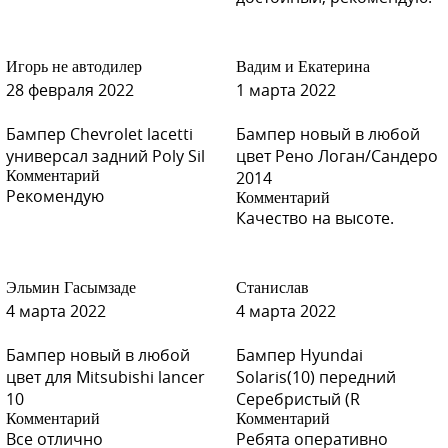
Y04 - ELDORADO (Эльдорадо)
Игорь не автодилер
Вадим и Екатерина
28 февраля 2022
1 марта 2022
Бампер Chevrolet lacetti
Бампер новый в любой
Y04 - ELDORADO (Эльдорадо)
универсал задний Poly Sil
цвет Рено Логан/Сандеро
Комментарий
2014
Рекомендую
Комментарий
Качество на высоте.
G01 - GREEN (Зеленый)
Эльмин Гасымзаде
Станислав
4 марта 2022
4 марта 2022
G01 - GREEN (Зеленый)
Бампер новый в любой
Бампер Hyundai
цвет для Mitsubishi lancer
Solaris(10) передний
10
Серебристый (R
Комментарий
Комментарий
Все отлично
Ребята оперативно
G01 - GREEN (Зеленый)