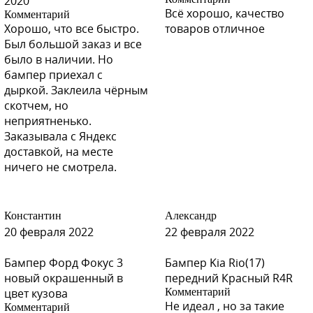
2020
Всё хорошо, качество
Комментарий
Хорошо, что все быстро.
товаров отличное
H07 - MUSKAVIT (Бежевый Мусковит)
Был большой заказ и все
было в наличии. Но
бампер приехал с
дыркой. Заклеила чёрным
скотчем, но
H07 - MUSKAVIT (Бежевый Мусковит)
неприятненько.
Заказывала с Яндекс
доставкой, на месте
ничего не смотрела.
H07 - MUSKAVIT (Бежевый Мусковит)
Константин
Александр
20 февраля 2022
22 февраля 2022
Y05 - Ренессанс или YO6 - Циркон
Бампер Форд Фокус 3
Бампер Kia Rio(17)
новый окрашенный в
передний Красный R4R
цвет кузова
Комментарий
Не идеал , но за такие
Комментарий