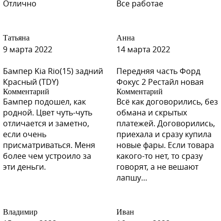
Отлично
Все работае
B10 - Светло-бирюзовый
Татьяна
Анна
9 марта 2022
14 марта 2022
Бампер Kia Rio(15) задний
Передняя часть Форд
V01 - SINEE NEBO (Синее небо)
Красный (TDY)
Фокус 2 Рестайл новая
Комментарий
Комментарий
Бампер подошел, как
Всё как договорились, без
родной. Цвет чуть-чуть
обмана и скрытых
отличается и заметно,
платежей. Договорились,
V01 - SINEE NEBO (Синее небо)
если очень
приехала и сразу купила
присматриваться. Меня
новые фары. Если товара
более чем устроило за
какого-то нет, то сразу
эти деньги.
говорят, а не вешают
лапшу…
V01 - SINEE NEBO (Синее небо)
Владимир
Иван