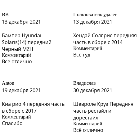
ВВ
Пользователь удалён
S14 - ARTEMIS (Артемис) (много 542 по Spies Hecker)
13 декабря 2021
13 декабря 2021
Бампер Hyundai
Хендай Солярис передняя
Solaris(14) передний
часть в сборе с 2014
Черный MZH
Комментарий
S14 - ARTEMIS (Артемис) (много 542 по Spies Hecker)
Всё гуд
Комментарий
Все отлично
S01 - SERY KVARZ (Серый Кварц) (на 557 по Spies Hecker)
Anton
Владислав
19 декабря 2021
30 декабря 2021
Киа рио 4 передняя часть
Шевроле Круз Передняя
в сборе с 2017
часть рестайл и
S01 - SERY KVARZ (Серый Кварц) (на 557 по Spies Hecker)
Комментарий
дорестайл
Спасибо
Комментарий
Всё отлично