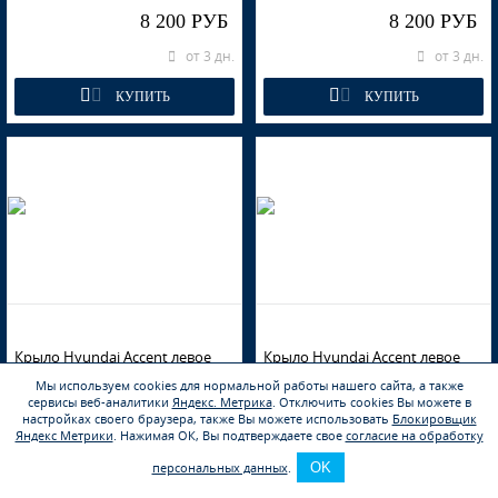
8 200 РУБ
8 200 РУБ
от 3 дн.
от 3 дн.
КУПИТЬ
КУПИТЬ
Крыло Hyundai Accent левое
Крыло Hyundai Accent левое
Серый замок S02
Синее небо V01
Мы используем cookies для нормальной работы нашего сайта, а также
сервисы веб-аналитики
Яндекс. Метрика
.
Отключить cookies Вы можете в
настройках своего браузера, также Вы можете использовать
Блокировщик
8 200 РУБ
8 200 РУБ
Яндекс Метрики
.
Нажимая ОК, Вы подтверждаете свое
согласие на обработку
1 шт.
1 шт.
персональных данных
.
OK