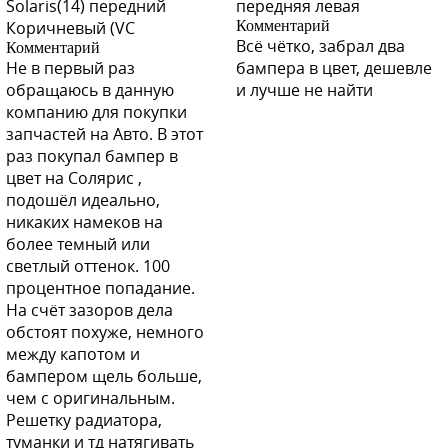
Solaris(14) передний
передняя левая
S02 - SERY ZAMOK (Серый Замок)
Коричневый (VC
Комментарий
Всё чётко, забрал два
Комментарий
Не в первый раз
бампера в цвет, дешевле
обращаюсь в данную
и лучше не найти
компанию для покупки
S02 - SERY ZAMOK (Серый Замок)
запчастей на Авто. В этот
раз покупал бампер в
цвет на Солярис ,
подошёл идеально,
никаких намеков на
S10 - GRANIT (Гранит)
более темный или
светлый оттенок. 100
процентное попадание.
На счёт зазоров дела
S10 - GRANIT (Гранит)
обстоят похуже, немного
между капотом и
бампером щель больше,
чем с оригинальным.
Решетку радиатора,
S10 - GRANIT (Гранит)
туманки и тд натягивать