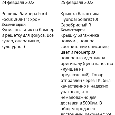
24 февраля 2022
25 февраля 2022
Решетка бампера Ford
Крышка багажника
Y10 - Коричневый металлик
Focus 2(08-11) хром
Hyundai Solaris(10)
Комментарий
Серебристый R
Купил пыльник на бампер
Комментарий
и решетку для фокуса. Все
Крышку багажника
супер, оперативно,
получил, полное
Y10 - Коричневый металлик
культурно :)
соответствие описанию,
цвет и геометрия
полностью идентична
оригиналу (цена-качество
- лучшее из
Y04 - ELDORADO (Эльдорадо)
предложений). Товар
отправлен через ТК, был
качественно и надёжно
упакован, что
немаловажно для
Y04 - ELDORADO (Эльдорадо)
доставки в 5000км. В
общем продавец
достойный, рекомендую!