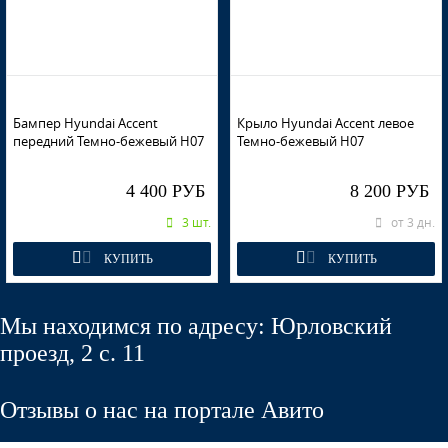
W02 - BELY ICEBERG (Белый Айсберг) (СОЛИД)
Бампер Hyundai Accent
Крыло Hyundai Accent левое
передний Темно-бежевый H07
Темно-бежевый H07
4 400 РУБ
8 200 РУБ
W02 - BELY ICEBERG (Белый Айсберг) (СОЛИД)
3 шт.
от 3 дн.
КУПИТЬ
КУПИТЬ
S14 - ARTEMIS (Артемис) (много 542 по Spies Hecker)
Мы находимся по адресу: Юрловский
проезд, 2 с. 11
S14 - ARTEMIS (Артемис) (много 542 по Spies Hecker)
Отзывы о нас на портале Авито