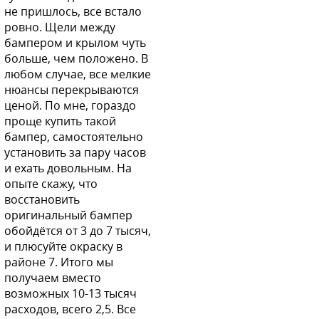
не пришлось, все встало
ровно. Щели между
бампером и крылом чуть
больше, чем положено. В
S10 - GRANIT (Гранит)
любом случае, все мелкие
нюансы перекрываются
ценой. По мне, гораздо
проще купить такой
D01 - BLACK (Черный)
бампер, самостоятельно
установить за пару часов
и ехать довольным. На
опыте скажу, что
восстановить
D01 - BLACK (Черный)
оригинальный бампер
обойдётся от 3 до 7 тысяч,
и плюсуйте окраску в
районе 7. Итого мы
получаем вместо
D01 - BLACK (Черный)
возможных 10-13 тысяч
расходов, всего 2,5. Все