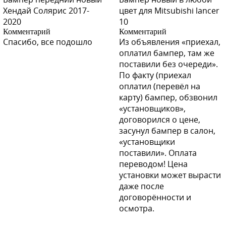
Хендай Солярис 2017-
цвет для Mitsubishi lancer
2020
10
Комментарий
Комментарий
R03 - TEMNO VISHNEVAYA (Темно-вишневая)
Спасибо, все подошло
Из объявления «приехал,
оплатил бампер, там же
поставили без очереди».
По факту (приехал
оплатил (перевёл на
R03 - TEMNO VISHNEVAYA (Темно-вишневая)
карту) бампер, обзвонил
«установщиков»,
договорился о цене,
засунул бампер в салон,
R03 - TEMNO VISHNEVAYA (Темно-вишневая)
«установщики
поставили». Оплата
переводом! Цена
установки может вырасти
даже после
R03 - TEMNO VISHNEVAYA (Темно-вишневая)
договорённости и
осмотра.