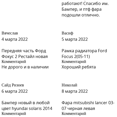
работают! Спасибо им.
Бампер, и птф фара
подошли отлично.
G01 - GREEN (Зеленый)
Вячеслав
Васиф
4 марта 2022
5 марта 2022
Передняя часть Форд
Рамка радиатора Ford
B10 - Светло-бирюзовый
Фокус 2 Рестайл новая
Focus 2(05-11)
Комментарий
Комментарий
Не дорого и в наличии
Хороший ребята
B10 - Светло-бирюзовый
Сайд Ризоев
Николай
6 марта 2022
8 марта 2022
Бампер новый в любой
Фара mitsubishi lancer 03-
B10 - Светло-бирюзовый
цвет hyundai solaris 2014
07 черная левая
Комментарий
Комментарий