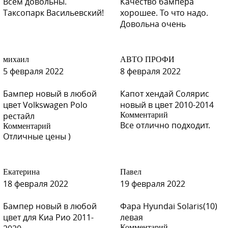
Всем довольны.
Качество бампера
Таксопарк Васильевский!
хорошее. То что надо.
Довольна очень
H01 - LETNIY PESOK (Летний Песок)
михаил
АВТО ПРОФИ
5 февраля 2022
8 февраля 2022
Бампер новый в любой
Капот хендай Солярис
H01 - LETNIY PESOK (Летний Песок)
цвет Volkswagen Polo
новый в цвет 2010-2014
рестайл
Комментарий
Все отлично подходит.
Комментарий
Отличные цены )
H01 - LETNIY PESOK (Летний Песок)
Екатерина
Павел
18 февраля 2022
19 февраля 2022
H07 - MUSKAVIT (Бежевый Мусковит)
Бампер новый в любой
Фара Hyundai Solaris(10)
цвет для Киа Рио 2011-
левая
Комментарий