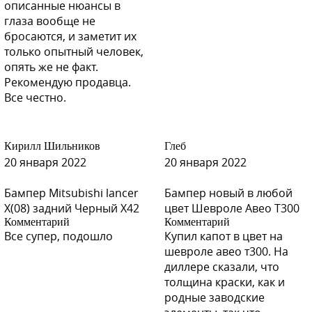
описанные нюансы в
глаза вообще не
D01 - BLACK (Черный)
бросаются, и заметит их
только опытный человек,
опять же не факт.
Рекомендую продавца.
Все честно.
H14 - ORANGE (Оранжевый)
Кирилл Шильников
Глеб
20 января 2022
20 января 2022
H14 - ORANGE (Оранжевый)
Бампер Mitsubishi lancer
Бампер новый в любой
X(08) задний Черный X42
цвет Шевроле Авео Т300
Комментарий
Комментарий
Все супер, подошло
Купил капот в цвет на
H14 - ORANGE (Оранжевый)
шевроле авео т300. На
диллере сказали, что
толщина краски, как и
родные заводские