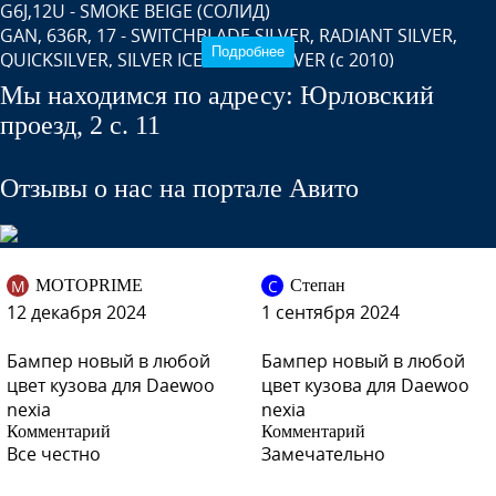
G6J,12U - SMOKE BEIGE (СОЛИД)
GAN, 636R, 17 - SWITCHBLADE SILVER, RADIANT SILVER,
Подробнее
QUICKSILVER, SILVER ICE, BLADE SILVER (c 2010)
GAR, 01Q, 22C - CARBON FLASH, GRAPHITSCHWARZ,
Мы находимся по адресу: Юрловский
CZARNY CARBON FLASH
проезд, 2 с. 11
GCT - MOROCCAN BLUE
GCW, 186 - MISTY LAKE, DIAMANTGRAU
GVL - DESERT BEIGE (Сахара) (c 2010)
Отзывы о нас на портале Авито
11U/10L - GALAXY WHITE, CASABLANCA WHITE (Белая
Касабланка) (СОЛИД)
35U, 2WU - MINT GREEN
39U - TROPIC GREEN
M
С
MOTOPRIME
Степан
51U - GOLDEN YELLOW
12 декабря 2024
1 сентября 2024
60U - BRIGHTON GOLD
87U - PEARL BLACK
Бампер новый в любой
Бампер новый в любой
95U - DOVE SILVER
цвет кузова для Daewoo
цвет кузова для Daewoo
nexia
nexia
Комментарий
Комментарий
Все честно
Замечательно
GAZ - OLYMPIC WHITE (СОЛИД)