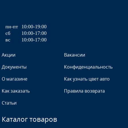
G6J,12U - SMOKE BEIGE (СОЛИД)
GAN, 636R, 17 - SWITCHBLADE SILVER, RADIANT SILVER,
QUICKSILVER, SILVER ICE, BLADE SILVER
пн-пт
10:00-19:00
сб
10:00-17:00
вс
10:00-17:00
Акции
Вакансии
GAN, 636R, 17 - SWITCHBLADE SILVER, RADIANT SILVER,
QUICKSILVER, SILVER ICE, BLADE SILVER
Документы
Конфиденциальность
О магазине
Как узнать цвет авто
Как заказать
Правила возврата
GAN, 636R, 17 - SWITCHBLADE SILVER, RADIANT SILVER,
QUICKSILVER, SILVER ICE, BLADE SILVER
Статьи
Каталог товаров
GAN, 636R, 17 - SWITCHBLADE SILVER, RADIANT SILVER,