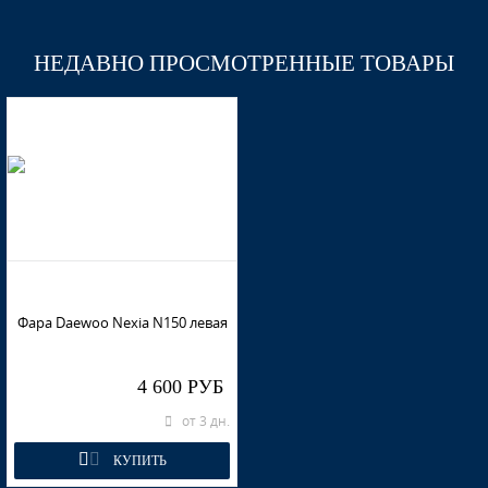
НЕДАВНО ПРОСМОТРЕННЫЕ ТОВАРЫ
GMJ, 74U - SPINEL RED
G6J,12U - SMOKE BEIGE (СОЛИД)
G6J,12U - SMOKE BEIGE (СОЛИД)
Фара Daewoo Nexia N150 левая
G6J,12U - SMOKE BEIGE (СОЛИД)
4 600 РУБ
от 3 дн.
КУПИТЬ