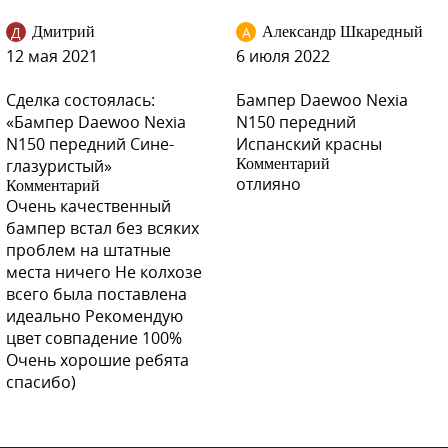
GNJ - ARTEMIS GREY
Д
А
Дмитрий
Александр Шкаредный
12 мая 2021
6 июля 2022
Сделка состоялась:
Бампер Daewoo Nexia
«Бампер Daewoo Nexia
N150 передний
GNJ - ARTEMIS GREY
N150 передний Сине-
Испанский красны
глазуристый»
Комментарий
отлияно
Комментарий
Очень качественный
GNJ - ARTEMIS GREY
бампер встал без всяких
проблем на штатные
места ничего Не колхозе
GGE, 73L - SUPER RED (СОЛИД)
всего была поставлена
идеально Рекомендую
цвет совпадение 100%
Очень хорошие ребята
спасибо)
GGE, 73L - SUPER RED (СОЛИД)