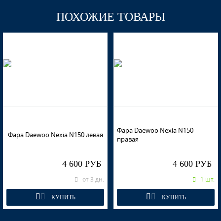
ПОХОЖИЕ ТОВАРЫ
GGE, 73L - SUPER RED (СОЛИД)
GGE, 73L - SUPER RED (СОЛИД)
GMJ, 74U - SPINEL RED
Фара Daewoo Nexia N150
Фара Daewoo Nexia N150 левая
правая
GMJ, 74U - SPINEL RED
4 600 РУБ
4 600 РУБ
от 3 дн.
1 шт.
КУПИТЬ
КУПИТЬ
GMJ, 74U - SPINEL RED