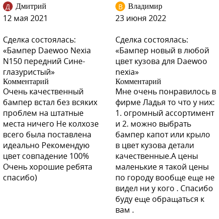
Д
В
Дмитрий
Владимир
12 мая 2021
23 июня 2022
Сделка состоялась:
Сделка состоялась:
GAZ - OLYMPIC WHITE (СОЛИД)
«Бампер Daewoo Nexia
«Бампер новый в любой
N150 передний Сине-
цвет кузова для Daewoo
глазуристый»
nexia»
Комментарий
Комментарий
Очень качественный
Мне очень понравилось в
GAZ - OLYMPIC WHITE (СОЛИД)
бампер встал без всяких
фирме Ладья то что у них:
проблем на штатные
1. огромный ассортимент
места ничего Не колхозе
и 2. можно выбрать
всего была поставлена
бампер капот или крыло
идеально Рекомендую
в цвет кузова детали
GAZ - OLYMPIC WHITE (СОЛИД)
цвет совпадение 100%
качественные.А цены
Очень хорошие ребята
маленькие я такой цены
спасибо)
по городу вообще еще не
GNJ - ARTEMIS GREY
видел ни у кого . Спасибо
буду еще обращаться к
вам .