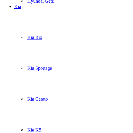
Hyundai Getz
Kia
Kia Rio
Kia Sportage
Kia Cerato
Kia K5