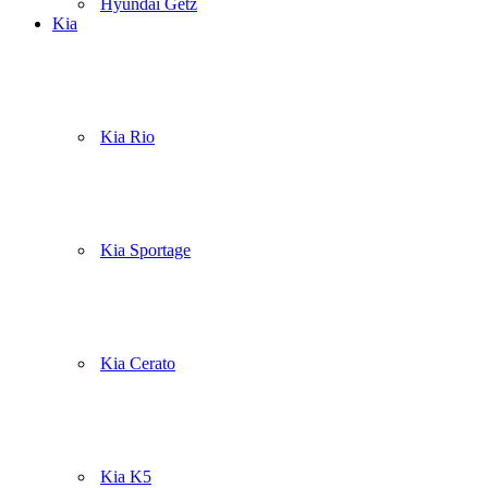
Hyundai Getz
Kia
Kia Rio
Kia Sportage
Kia Cerato
Kia K5