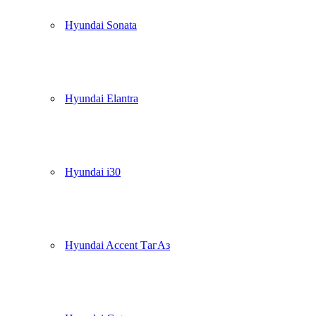
Hyundai Sonata
Hyundai Elantra
Hyundai i30
Hyundai Accent ТагАз