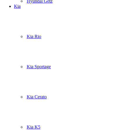
Hyundai Getz
Kia
Kia Rio
Kia Sportage
Kia Cerato
Kia K5