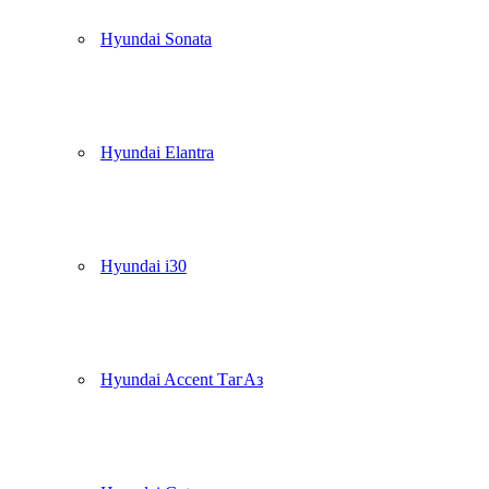
Hyundai Sonata
Hyundai Elantra
Hyundai i30
Hyundai Accent ТагАз