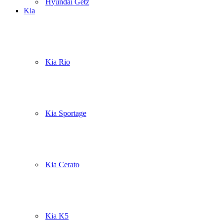
Hyundai Getz
Kia
Kia Rio
Kia Sportage
Kia Cerato
Kia K5