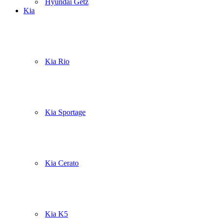
Hyundai Getz
Kia
Kia Rio
Kia Sportage
Kia Cerato
Kia K5