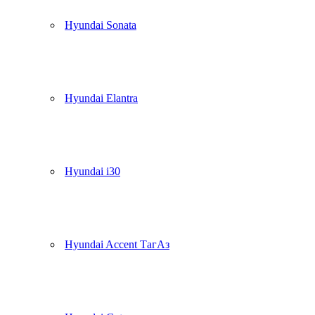
Hyundai Sonata
Hyundai Elantra
Hyundai i30
Hyundai Accent ТагАз