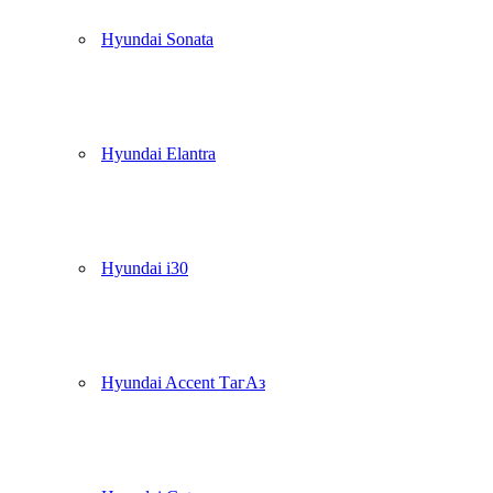
Hyundai Sonata
Hyundai Elantra
Hyundai i30
Hyundai Accent ТагАз