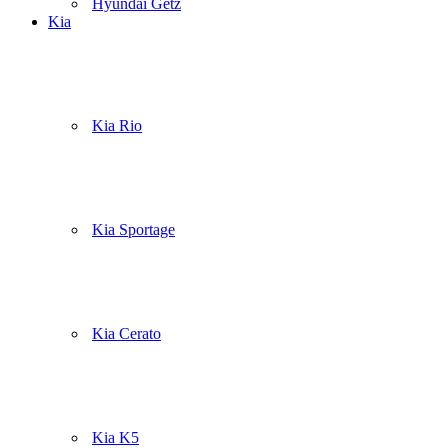
Hyundai Getz
Kia
Kia Rio
Kia Sportage
Kia Cerato
Kia K5