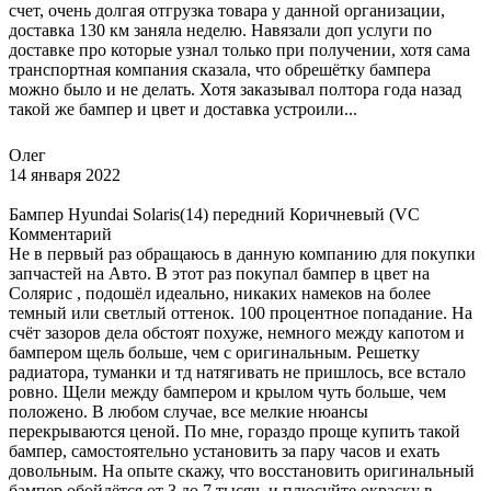
счет, очень долгая отгрузка товара у данной организации,
доставка 130 км заняла неделю. Навязали доп услуги по
доставке про которые узнал только при получении, хотя сама
транспортная компания сказала, что обрешётку бампера
можно было и не делать. Хотя заказывал полтора года назад
такой же бампер и цвет и доставка устроили...
Олег
14 января 2022
Бампер Hyundai Solaris(14) передний Коричневый (VC
Комментарий
Не в первый раз обращаюсь в данную компанию для покупки
запчастей на Авто. В этот раз покупал бампер в цвет на
Солярис , подошёл идеально, никаких намеков на более
темный или светлый оттенок. 100 процентное попадание. На
счёт зазоров дела обстоят похуже, немного между капотом и
бампером щель больше, чем с оригинальным. Решетку
радиатора, туманки и тд натягивать не пришлось, все встало
ровно. Щели между бампером и крылом чуть больше, чем
положено. В любом случае, все мелкие нюансы
перекрываются ценой. По мне, гораздо проще купить такой
бампер, самостоятельно установить за пару часов и ехать
довольным. На опыте скажу, что восстановить оригинальный
бампер обойдётся от 3 до 7 тысяч, и плюсуйте окраску в