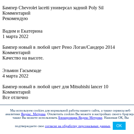
Бампер Chevrolet lacetti универсал задний Poly Sil
Комментарий
Рекомендую
Вадим и Екатерина
1 марта 2022
Бампер новый в любой цвет Рено Логан/Сандеро 2014
Комментарий
Качество на высоте.
Эльмин Гасымзаде
4 марта 2022
Бампер новый в любой цвет для Mitsubishi lancer 10
Комментарий
Все отлично
Станислав
Мы используем cookies для нормальной работы нашего сайта, а также сервисы веб-
аналитики
Яндекс. Метрика
.
Отключить cookies Вы можете в настройках своего браузер
4 марта 2022
также Вы можете использовать
Блокировщик Яндекс Метрики
.
Нажимая ОК, Вы
Бампер Hyundai Solaris(10) передний Серебристый (R
OK
подтверждаете свое
согласие на обработку персональных данных
.
Комментарий