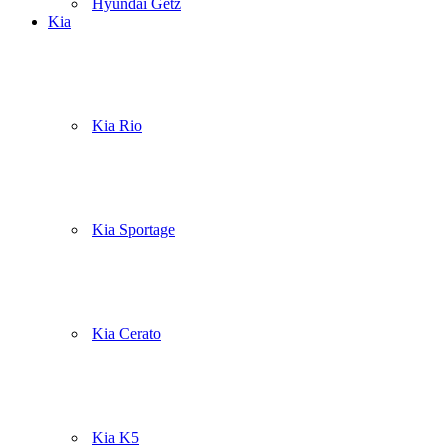
Hyundai Getz
Kia
Kia Rio
Kia Sportage
Kia Cerato
Kia K5